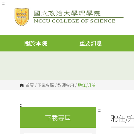
:::
跳
到
主
要
內
容
區
塊
關於本院
重要訊息
首頁
/
下載專區
/
教師專用
/
聘任/升等
:::
:::
下載專區
聘任/