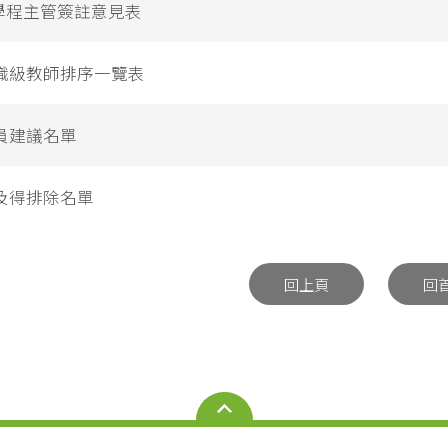
/學程主管簽註意見表
職級教師排序一覽表
員建議名單
及得排除名單
回上頁
回