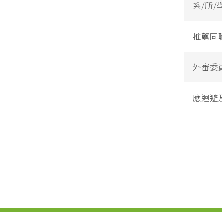
系/所
推薦同
外審委
應迴避