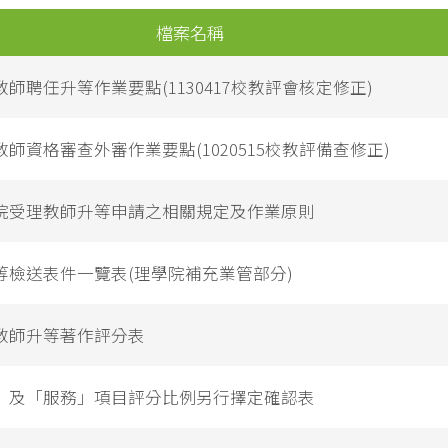
檔案名稱
師聘任升等作業要點(​1130417校教評會核定修正)
師資格審查外審作業要點(1020515校教評備查修正)
院受理教師升等申請之相關規定及作業原則
等檢送表件一覽表(理學院補充業管部分)
教師升等著作評分表
」及「服務」項目評分比例另行擇定確認表